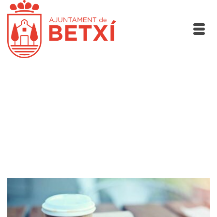
Blog Photo Grid
A group of example posts