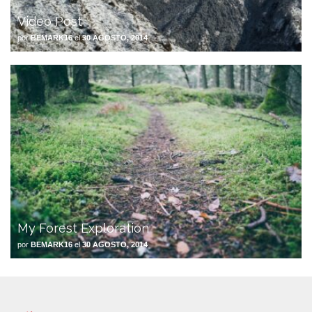
Video Post
por
BEMARK16
el
30 AGOSTO, 2014
My Forest Exploration
por
BEMARK16
el
30 AGOSTO, 2014