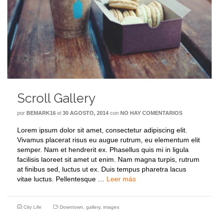
Scroll Gallery
por
BEMARK16
el
30 AGOSTO, 2014
con
NO HAY COMENTARIOS
Lorem ipsum dolor sit amet, consectetur adipiscing elit.
Vivamus placerat risus eu augue rutrum, eu elementum elit
semper. Nam et hendrerit ex. Phasellus quis mi in ligula
facilisis laoreet sit amet ut enim. Nam magna turpis, rutrum
at finibus sed, luctus ut ex. Duis tempus pharetra lacus
vitae luctus. Pellentesque …
Leer más
City Life
Downtown
,
gallery
,
images