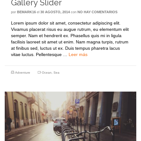
Gallery Slider
por
BEMARK16
el
30 AGOSTO, 2014
con
NO HAY COMENTARIOS
Lorem ipsum dolor sit amet, consectetur adipiscing elit.
Vivamus placerat risus eu augue rutrum, eu elementum elit
semper. Nam et hendrerit ex. Phasellus quis mi in ligula
facilisis laoreet sit amet ut enim. Nam magna turpis, rutrum
at finibus sed, luctus ut ex. Duis tempus pharetra lacus
vitae luctus. Pellentesque …
Leer más
Adventure
Ocean
,
Sea