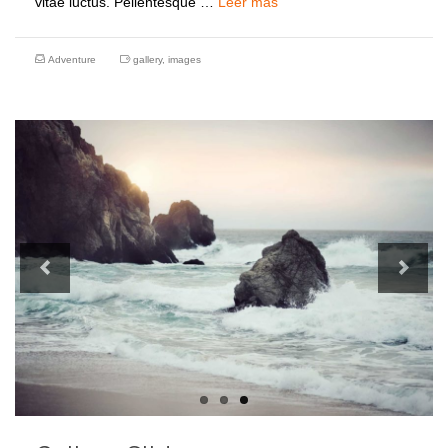
vitae luctus. Pellentesque …
Leer más
Adventure
gallery
,
images
Previous
Next