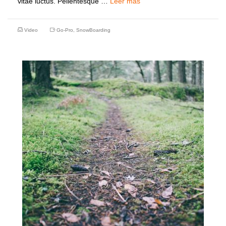
vitae luctus. Pellentesque …
Leer más
Video
Go-Pro
,
SnowBoarding