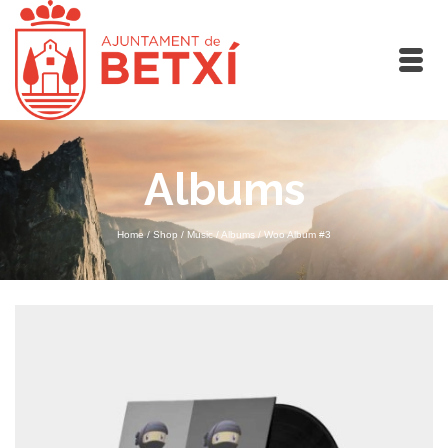
Albums
Home
/
Shop
/
Music
/
Albums
/
Woo Album #3