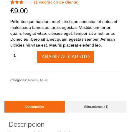
(
1
valoración de cliente)
Valorado
1
£
9.00
con
3.00
de
5 en
Pellentesque habitant morbi tristique senectus et netus et
base a
malesuada fames ac turpis egestas. Vestibulum tortor
valoración
de un
quam, feugiat vitae, ultricies eget, tempor sit amet, ante.
cliente
Donec eu libero sit amet quam egestas semper. Aenean
ultricies mi vitae est. Mauris placerat eleifend leo.
Woo
AÑADIR AL CARRITO
Album
#3
cantidad
Categorías:
Albums
,
Music
Descripción
Valoraciones (1)
Descripción