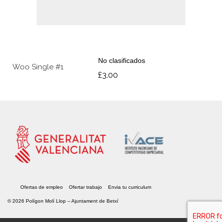
No clasificados
Woo Single #1
£
3.00
Ofertas de empleo
Ofertar trabajo
Envia tu curriculum
© 2026 Polígon Molí Llop --
Ajuntament de Betxí