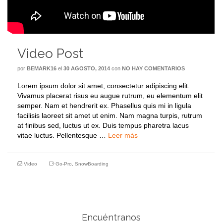
Video Post
por
BEMARK16
el
30 AGOSTO, 2014
con
NO HAY COMENTARIOS
Lorem ipsum dolor sit amet, consectetur adipiscing elit.
Vivamus placerat risus eu augue rutrum, eu elementum elit
semper. Nam et hendrerit ex. Phasellus quis mi in ligula
facilisis laoreet sit amet ut enim. Nam magna turpis, rutrum
at finibus sed, luctus ut ex. Duis tempus pharetra lacus
vitae luctus. Pellentesque …
Leer más
Video
Go-Pro
,
SnowBoarding
Encuéntranos